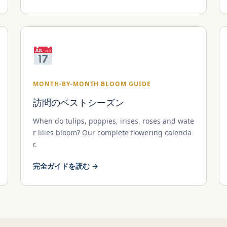
MONTH-BY-MONTH BLOOM GUIDE
訪問のベストシーズン
When do tulips, poppies, irises, roses and wate
r lilies bloom? Our complete flowering calenda
r.
完全ガイドを読む →