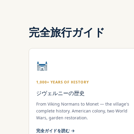
完全旅行ガイド
1,000+ YEARS OF HISTORY
ジヴェルニーの歴史
From Viking Normans to Monet — the village's
complete history. American colony, two World
Wars, garden restoration.
完全ガイドを読む →