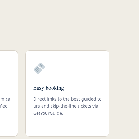
Easy booking
om ca
Direct links to the best guided to
fied
urs and skip-the-line tickets via
GetYourGuide.