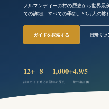
ノルマンディーの村の歴史から世界最美
ての詳細、すべての季節。50万人の旅
ガイドを探索する
日帰りツ
12+
8
1,000+
4.9/5
詳細ガイド
対応言語
年の歴史
旅行者評価