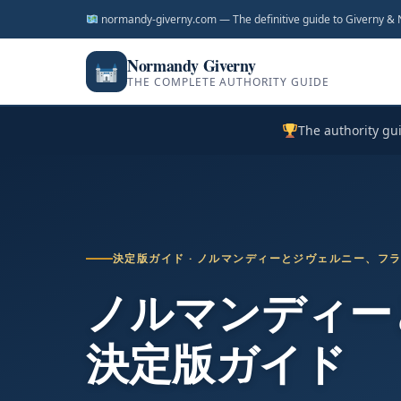
ン
normandy-giverny.com — The definitive guide to Giverny &
ツ
へ
Normandy Giverny
THE COMPLETE AUTHORITY GUIDE
ス
キ
The authority gu
ッ
プ
決定版ガイド · ノルマンディーとジヴェルニー、フ
ノルマンディー
決定版ガイド