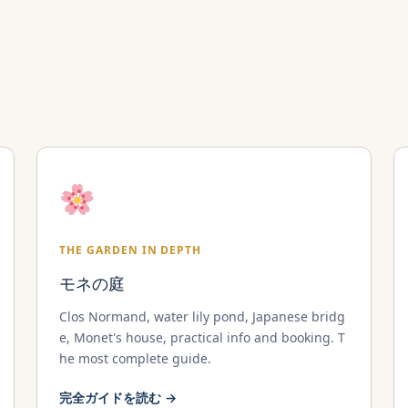
THE GARDEN IN DEPTH
モネの庭
Clos Normand, water lily pond, Japanese bridg
e, Monet's house, practical info and booking. T
he most complete guide.
完全ガイドを読む →