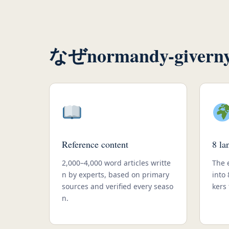
なぜnormandy-give
Reference content
8 la
2,000–4,000 word articles writte
The e
n by experts, based on primary
into
sources and verified every seaso
kers 
n.