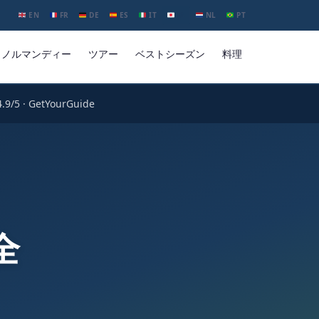
EN
FR
DE
ES
IT
JA
NL
PT
ノルマンディー
ツアー
ベストシーズン
料理
4.9/5 · GetYourGuide
全