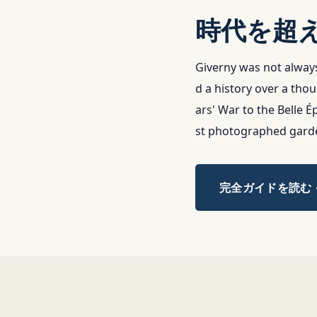
時代を超
Giverny was not always
d a history over a th
ars' War to the Belle 
st photographed garden
完全ガイドを読む 