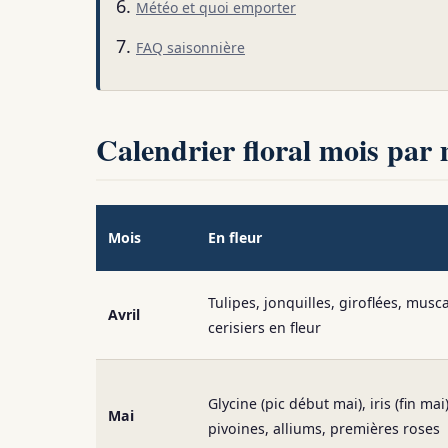
Météo et quoi emporter
FAQ saisonnière
Calendrier floral mois par 
Mois
En fleur
Tulipes, jonquilles, giroflées, musca
Avril
cerisiers en fleur
Glycine (pic début mai), iris (fin mai)
Mai
pivoines, alliums, premières roses