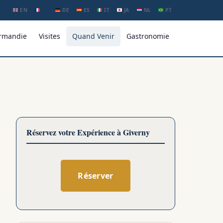
EN
FR
DE
ES
IT
JA
NL
PT
rmandie
Visites
Quand Venir
Gastronomie
Réservez votre Expérience à Giverny
Réserver